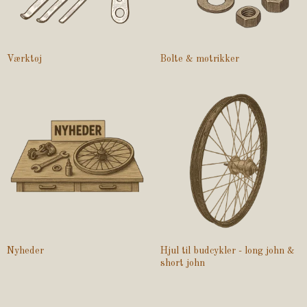
Værktøj
Bolte & møtrikker
Nyheder
Hjul til budcykler - long john &
short john