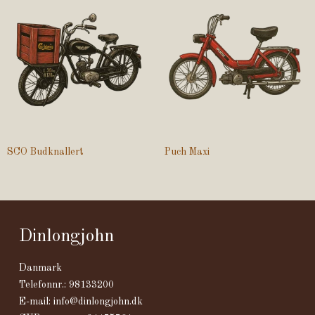
SCO Budknallert
Puch Maxi
Dinlongjohn
Danmark
Telefonnr.
:
98133200
E-mail
:
info@dinlongjohn.dk