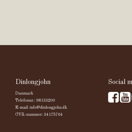
Dinlongjohn
Social 
Danmark
Telefonnr.
:
98133200
E-mail
:
info@dinlongjohn.dk
CVR-nummer
:
34175764