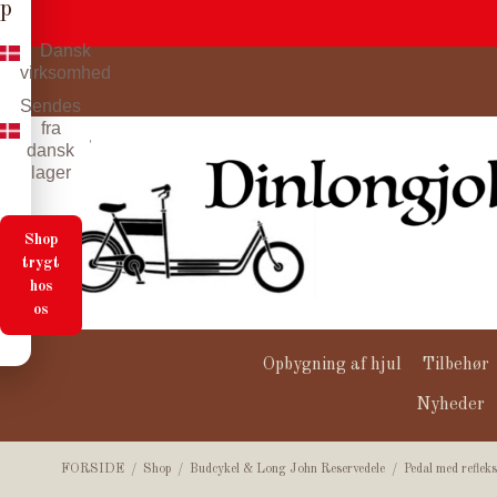
p
Dansk
virksomhed
Sendes
fra
dansk
lager
Shop
trygt
hos
os
Opbygning af hjul
Tilbehør
Nyheder
FORSIDE
/
Shop
/
Budcykel & Long John Reservedele
/
Pedal med reflek