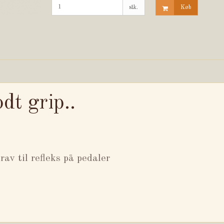
stk.
Køb
dt grip..
rav til refleks på pedaler