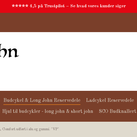
⭐⭐⭐⭐⭐ 4,5 på Trustpilot – Se hvad vores kunder siger
Budcykel & Long John Reservedele
Ladcykel Reservedele
Hjul til budcykler - long john & short john
SCO Budknallert
s, Comfort udført i alu.og gummi. "VP"