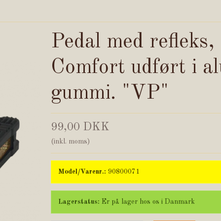
Pedal med refleks,
Comfort udført i al
gummi. "VP"
99,00 DKK
(inkl. moms)
Model/Varenr.:
90800071
Lagerstatus:
Er på lager hos os i Danmark