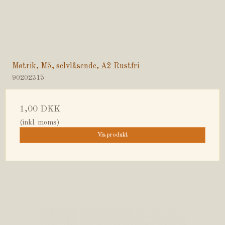
Møtrik, M5, selvlåsende, A2 Rustfri
90202315
1,00 DKK
(inkl. moms)
Vis produkt