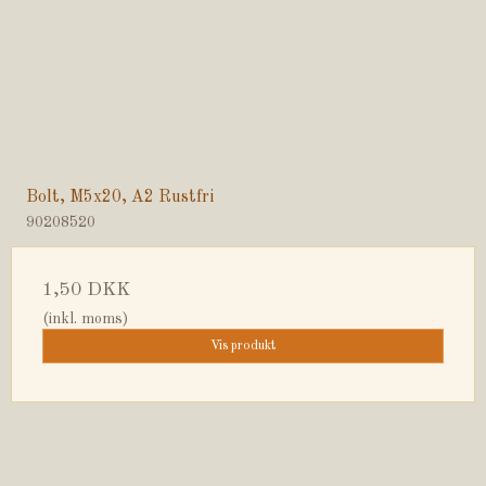
Bolt, M5x20, A2 Rustfri
90208520
1,50 DKK
(inkl. moms)
Vis produkt