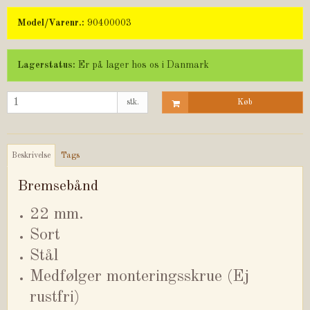
Model/Varenr.:
90400003
Lagerstatus:
Er på lager hos os i Danmark
stk.
Køb
Beskrivelse
Tags
Bremsebånd
22 mm.
Sort
Stål
Medfølger monteringsskrue (Ej
rustfri)