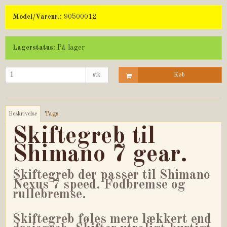
Model/Varenr.:
90500012
Lagerstatus:
På lager
stk.
Køb
Beskrivelse
Tags
Skiftegreb til
Shimano 7 gear.
Skiftegreb der passer til Shimano
Nexus 7 speed. Fodbremse og
rullebremse.
Skiftegreb føles mere lækkert end