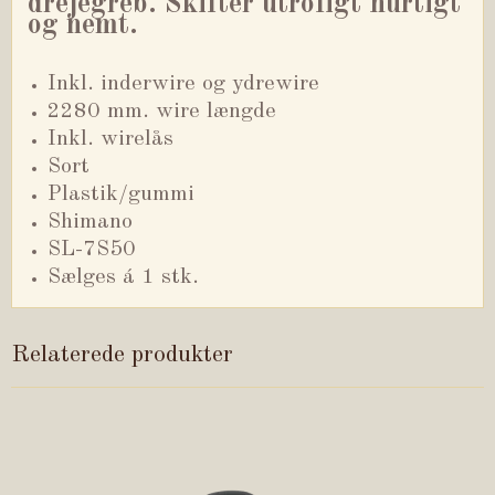
drejegreb. Skifter utroligt hurtigt
og nemt.
Inkl. inderwire og ydrewire
2280 mm. wire længde
Inkl. wirelås
Sort
Plastik/gummi
Shimano
SL-7S50
Sælges á 1 stk.
Relaterede produkter