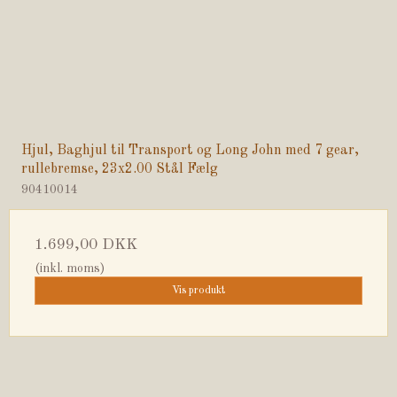
Hjul, Baghjul til Transport og Long John med 7 gear,
rullebremse, 23x2.00 Stål Fælg
90410014
1.699,00 DKK
(inkl. moms)
Vis produkt