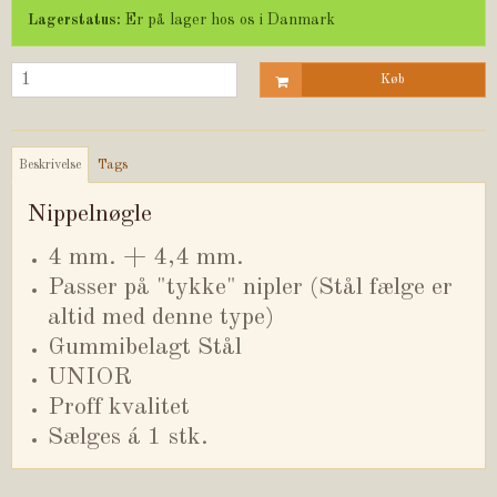
Lagerstatus:
Er på lager hos os i Danmark
Køb
Beskrivelse
Tags
Nippelnøgle
4 mm. + 4,4 mm.
Passer på "tykke" nipler (Stål fælge er
altid med denne type)
Gummibelagt Stål
UNIOR
Proff kvalitet
Sælges á 1 stk.