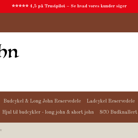
⭐⭐⭐⭐⭐ 4,5 på Trustpilot – Se hvad vores kunder siger
Budcykel & Long John Reservedele
Ladcykel Reservedele
Hjul til budcykler - long john & short john
SCO Budknallert
iv