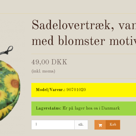
Sadelovertræk, va
med blomster moti
49,00 DKK
(inkl. moms)
Model/Varenr.:
90701020
Lagerstatus:
Er på lager hos os i Danmark
stk.
Køb