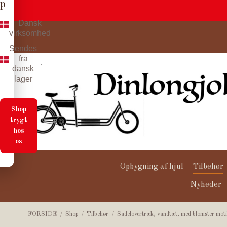
p
Dansk
virksomhed
Sendes
fra
dansk
lager
Shop
trygt
hos
os
Opbygning af hjul
Tilbehør
Nyheder
FORSIDE
/
Shop
/
Tilbehør
/
Sadelovertræk, vandtæt, med blomster mot