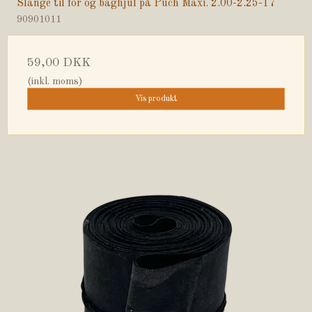
Slange til for og baghjul på Puch Maxi. 2.00-2.25-17
90901011
59,00 DKK
(inkl. moms)
Vis produkt