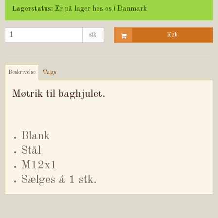
Lagerstatus:
Er på lager hos os i Danmark
stk.
Køb
Beskrivelse
Tags
Møtrik til baghjulet.
Blank
Stål
M12x1
Sælges á 1 stk.