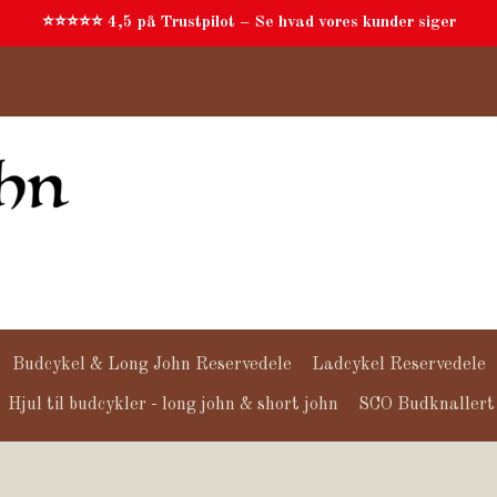
⭐⭐⭐⭐⭐ 4,5 på Trustpilot – Se hvad vores kunder siger
Budcykel & Long John Reservedele
Ladcykel Reservedele
Hjul til budcykler - long john & short john
SCO Budknallert