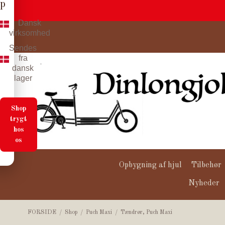
p
Dansk
virksomhed
Sendes
fra
dansk
lager
Shop
trygt
hos
os
Opbygning af hjul
Tilbehør
Nyheder
FORSIDE
/
Shop
/
Puch Maxi
/
Tændrør, Puch Maxi