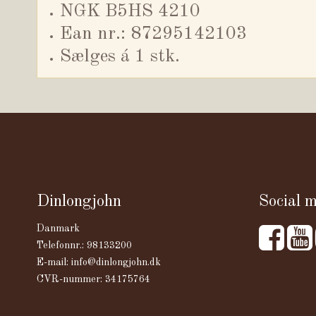
NGK B5HS 4210
Ean nr.: 87295142103
Sælges á 1 stk.
Dinlongjohn
Social 
Danmark
Telefonnr.
:
98133200
E-mail
:
info@dinlongjohn.dk
CVR-nummer
:
34175764