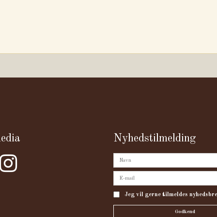
media
Nyhedstilmelding
Jeg vil gerne tilmeldes nyhedsbr
Godkend