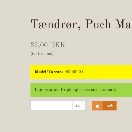
Tændrør, Puch Ma
32,00 DKK
(inkl. moms)
Model/Varenr.:
90903001
Lagerstatus:
Er på lager hos os i Danmark
stk.
Køb