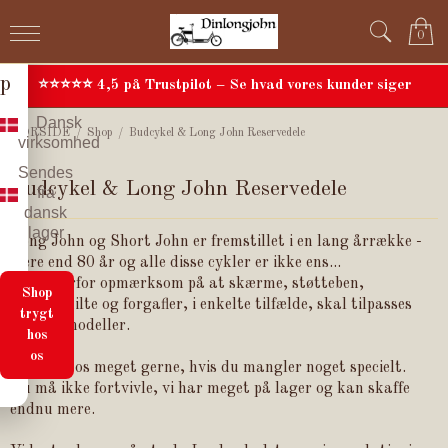
h
0
o
p
⭐⭐⭐⭐⭐ 4,5 på Trustpilot – Se hvad vores kunder siger
Dansk
FORSIDE
/
Shop
/
Budcykel & Long John Reservedele
virksomhed
Sendes
Budcykel & Long John Reservedele
fra
dansk
lager
Long John og Short John er fremstillet i en lang årrække -
mere end 80 år og alle disse cykler er ikke ens...
- Vær derfor opmærksom på at skærme, støtteben,
Shop
rammeskilte og forgafler, i enkelte tilfælde, skal tilpasses
trygt
enkelte modeller.
hos
os
Kontakt os meget gerne, hvis du mangler noget specielt.
Du må ikke fortvivle, vi har meget på lager og kan skaffe
endnu mere.