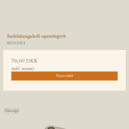
Sadelstangsbolt-spændegreb
90701051
79,00 DKK
(inkl. moms)
Vis produkt
Udsolgt