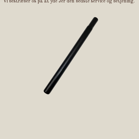
Vi bestræber os på at yde Jer den bedste service og betjening.