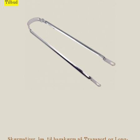
Tilbud
Skærmstiver, løs, til bagskærm på Transport og Long-