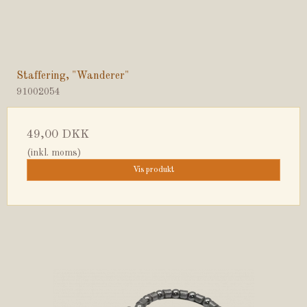
Staffering, "Wanderer"
91002054
49,00 DKK
(inkl. moms)
Vis produkt