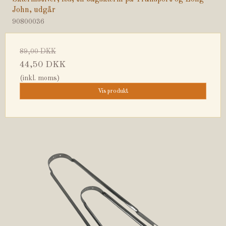
John, udgår
90800036
89,00 DKK
44,50 DKK
(inkl. moms)
Vis produkt