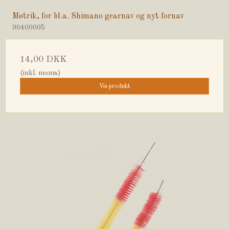
Møtrik, for bl.a. Shimano gearnav og nyt fornav
90400005
14,00 DKK
(inkl. moms)
Vis produkt