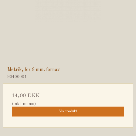
Møtrik, for 9 mm. fornav
90400001
14,00 DKK
(inkl. moms)
Vis produkt