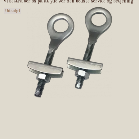
Vi bestræber os på at yde Jer den bedste service og betjening.
Udsolgt