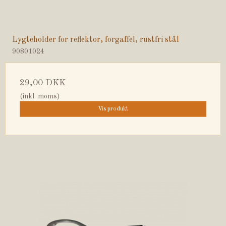
Lygteholder for reflektor, forgaffel, rustfri stål
90801024
29,00 DKK
(inkl. moms)
Vis produkt