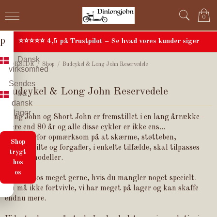
h
0
o
p
⭐⭐⭐⭐⭐ 4,5 på Trustpilot – Se hvad vores kunder siger
Dansk
FORSIDE
/
Shop
/
Budcykel & Long John Reservedele
virksomhed
Sendes
Budcykel & Long John Reservedele
fra
dansk
lager
Long John og Short John er fremstillet i en lang årrække -
mere end 80 år og alle disse cykler er ikke ens...
- Vær derfor opmærksom på at skærme, støtteben,
Shop
rammeskilte og forgafler, i enkelte tilfælde, skal tilpasses
trygt
enkelte modeller.
hos
os
Kontakt os meget gerne, hvis du mangler noget specielt.
Du må ikke fortvivle, vi har meget på lager og kan skaffe
endnu mere.