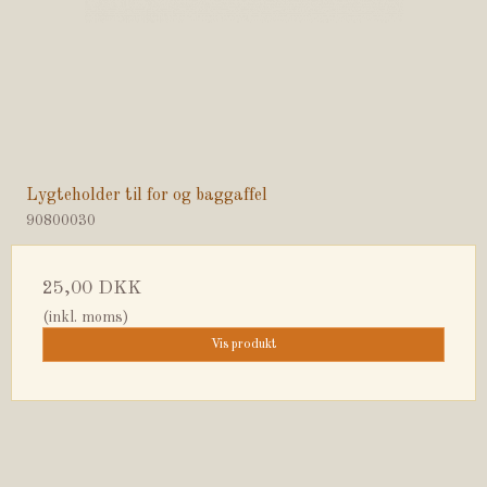
Lygteholder til for og baggaffel
90800030
25,00 DKK
(inkl. moms)
Vis produkt