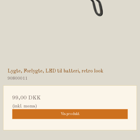
Lygte, Forlygte, LED til batteri, retro look
90800011
99,00 DKK
(inkl. moms)
Vis produkt